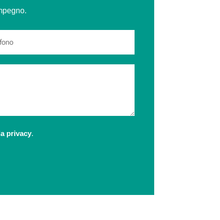
impegno.
la privacy
.