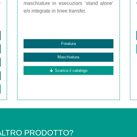
i
maschiature in esecuzioni ‘stand alone’
e/o integrate in linee transfer.
Foratura
Maschiatura
Scarica il catalogo
ALTRO PRODOTTO?