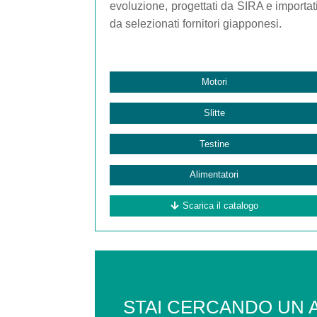
evoluzione, progettati da SIRA e importat
da selezionati fornitori giapponesi.
Motori
Slitte
Testine
Alimentatori
Scarica il catalogo
STAI CERCANDO UN 