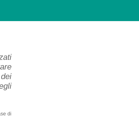
zati
vare
dei
egli
ase di