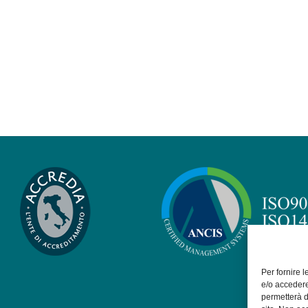
Per fornire 
e/o accedere
permetterà d