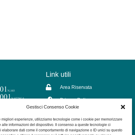
Link utili

Area Riservata

Privacy Policy
Gestisci Consenso Cookie

Cookie Policy
le migliori esperienze, utilizziamo tecnologie come i cookie per memorizzare

 alle informazioni del dispositivo. Il consenso a queste tecnologie ci
Contatti
i elaborare dati come il comportamento di navigazione o ID unici su questo